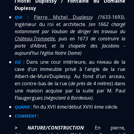
l'Hotel Duplessy / Fontaine du Domaine
Duplessy
:
Pierre Michel Duples
sy
(1633-1693),
QUI
ingénieur du roi et architecte.
(en 1662 chargé
notamment par Vauban de diriger les travaux du
Château-Trompette
, puis en 1673 de construire la
porte d'Albret, et la chapelle des Jacobins -
aujourd'hui l'église Notre Dame)
: Dans une cour intérieure, au niveau de la
OÙ
cave d’un immeuble privé à l'angle de la rue
Albert-de-Mun/Duplessy. Au fond d'un arceau,
en contre-bas de la rue (
de près de 4 mètres
) dans
une maison acquise par la suite par M. Paul
Flaugergues
(négociant à Bordeaux).
: fin du XVII ème/début XVIII ème siècle.
QUAND
:
COMMENT
>
NATURE/CONSTRUCTION
: En pierre,