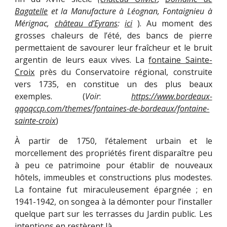
Bagatelle
et la Manufacture à Léognan, Fontaignieu à
Mérignac,
château d’Eyrans
:
ici
). Au moment des
grosses chaleurs de l’été, des bancs de pierre
permettaient de savourer leur fraîcheur et le bruit
argentin de leurs eaux vives. La
fontaine Sainte-
Croix
près du Conservatoire régional, construite
vers 1735, en constitue un des plus beaux
exemples. (
Voir
:
https://www.bordeaux-
qqoqccp.com/themes/fontaines-de-bordeaux/fontaine-
sainte-croix
)
À partir de 1750, l’étalement urbain et le
morcellement des propriétés firent disparaître peu
à peu ce patrimoine pour établir de nouveaux
hôtels, immeubles et constructions plus modestes.
La fontaine fut miraculeusement épargnée ; en
1941-1942, on songea à la démonter pour l’installer
quelque part sur les terrasses du Jardin public. Les
intentions en restèrent là...