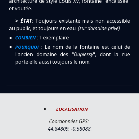
architecture de style Louis XV, fontaine "encaissée"
et voutée.
>
ÉTAT
: Toujours existante mais non accessible
au public, et toujours en eau.
(sur domaine privé)
: 1 exemplaire
COMBIEN
: Le nom de la fontaine est celui de
POURQUOI
l'ancien domaine des "
Duplessy
", dont la rue
porte elle aussi toujours le nom.
LOCALISATION
Coordonnées GPS: 
44.84809, -0.58088
.