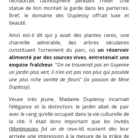
réchauffait l’atmosphère pendant l’hiver. Une
statue de lion montait la garde dans les parterres.
Bref, le domaine des Duplessy offrait luxe et
beauté.
Ainsi est-il dit qui y avait des plantes rares, une
charmille admirable, des arbres séculaires
constituant l'ornement du parc, où
un réservoir
alimenté par des sources vives
,
entretenait une
exquise fraîcheur
. "
On ne trouverait pas en Guyenne
un jardin plus vert, il n'en est pas non plus qui possède
une plus riche variété de fleurs
" (
la passion de Mme
Duplessy
).
Veuve très jeune, Madame Duplessy incarnait
l’élégance et la distinction; le jardin allait de pair
avec le rang qu’elle occupait dans la vie culturelle de
la cité. Il était donc important que les invités
(
Montesquieu
fut un de ceux-là
) eussent dès leur
arrivée une impression à la mesure de la grâce de